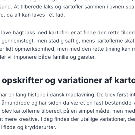
sund. At tilberede laks og kartofler sammen i ovnen spar
e, da alt kan laves i ét fad.
t lave bagt laks med kartofler er at finde den rette tilbe
 gennemstegt, men stadig saftig, mens kartoflerne skal
er lidt opmærksomhed, men med den rette timing kan 
er vil imponere både familie og gæster.
 opskrifter og variationer af karto
har en lang historie i dansk madlavning. De blev først in
. århundrede og har siden da været en fast bestandde
gt blev kartoflerne tilberedt på en simpel måde, men med
t mere kreative. I dag findes der utallige variationer, der
l fløde og krydderurter.