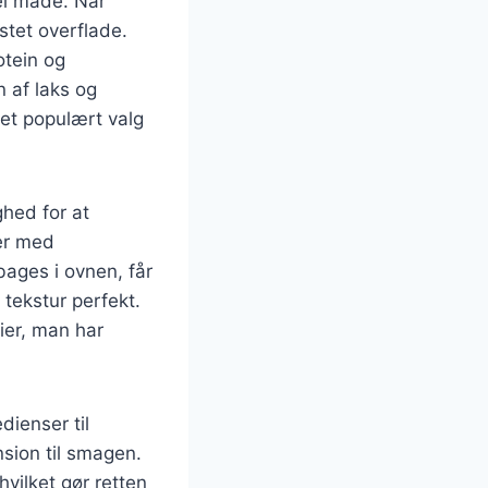
el måde. Når
istet overflade.
otein og
n af laks og
 et populært valg
ghed for at
ter med
bages i ovnen, får
tekstur perfekt.
ier, man har
dienser til
nsion til smagen.
hvilket gør retten