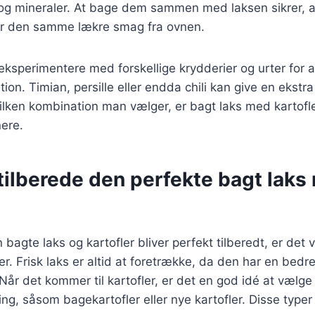
 og mineraler. At bage dem sammen med laksen sikrer, at
år den samme lækre smag fra ovnen.
ksperimentere med forskellige krydderier og urter for a
on. Timian, persille eller endda chili kan give en ekstra
ilken kombination man vælger, er bagt laks med kartofle
nere.
t tilberede den perfekte bagt lak
in bagte laks og kartofler bliver perfekt tilberedt, er det 
ser. Frisk laks er altid at foretrække, da den har en bed
 Når det kommer til kartofler, er det en god idé at vælge
ning, såsom bagekartofler eller nye kartofler. Disse type