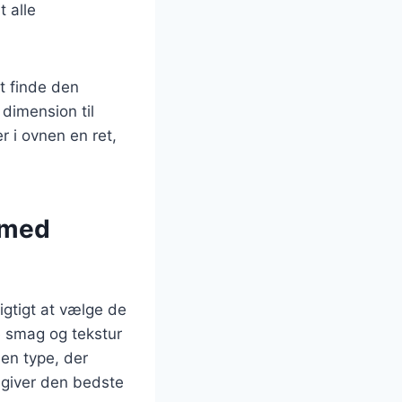
 alle
t finde den
 dimension til
r i ovnen en ret,
s med
vigtigt at vælge de
re smag og tekstur
 en type, der
r giver den bedste