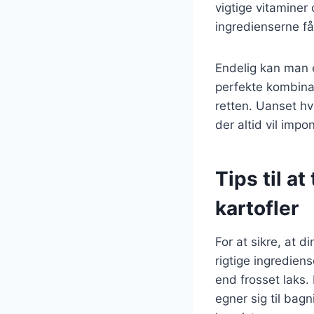
vigtige vitaminer
ingredienserne f
Endelig kan man e
perfekte kombinati
retten. Uanset hv
der altid vil impo
Tips til a
kartofler
For at sikre, at d
rigtige ingredien
end frosset laks.
egner sig til bag