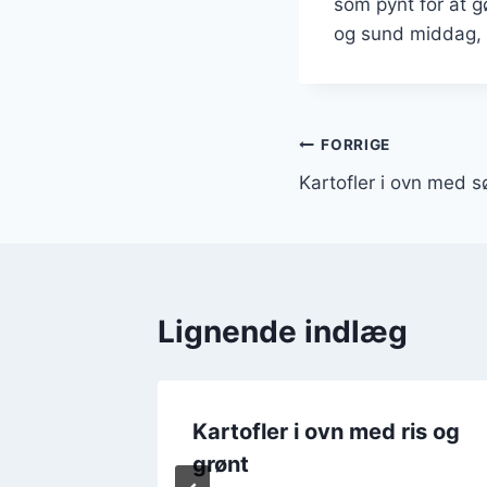
som pynt for at 
og sund middag, 
Indlægsnavi
FORRIGE
Kartofler i ovn med sø
Lignende indlæg
Kartofler i ovn med ris og
grønt