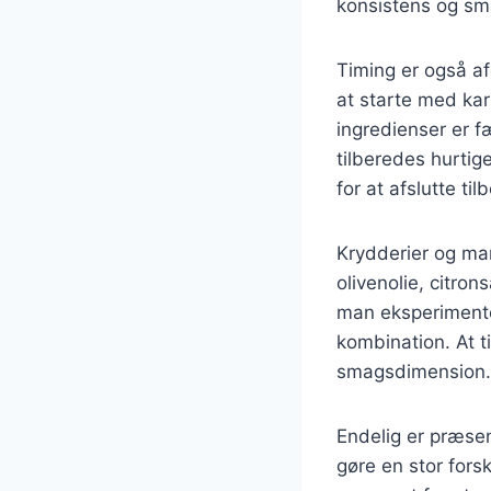
konsistens og sm
Timing er også af
at starte med kar
ingredienser er f
tilberedes hurtig
for at afslutte ti
Krydderier og mar
olivenolie, citro
man eksperimenter
kombination. At ti
smagsdimension.
Endelig er præsen
gøre en stor forsk