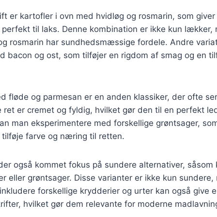
ft er kartofler i ovn med hvidløg og rosmarin, som give
perfekt til laks. Denne kombination er ikke kun lækker
og rosmarin har sundhedsmæssige fordele. Andre variat
ed bacon og ost, som tilføjer en rigdom af smag og en til
ed fløde og parmesan er en anden klassiker, der ofte serv
 ret er cremet og fyldig, hvilket gør den til en perfekt le
kan man eksperimentere med forskellige grøntsager, som
tilføje farve og næring til retten.
 der også kommet fokus på sundere alternativer, såsom k
r eller grøntsager. Disse varianter er ikke kun sunder
nkludere forskellige krydderier og urter kan også give e
rifter, hvilket gør dem relevante for moderne madlavnin