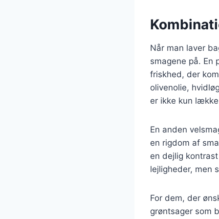
Kombinatio
Når man laver ba
smagene på. En pop
friskhed, der kom
olivenolie, hvidl
er ikke kun lækk
En anden velsmage
en rigdom af sma
en dejlig kontrast 
lejligheder, men
For dem, der ønsk
grøntsager som br