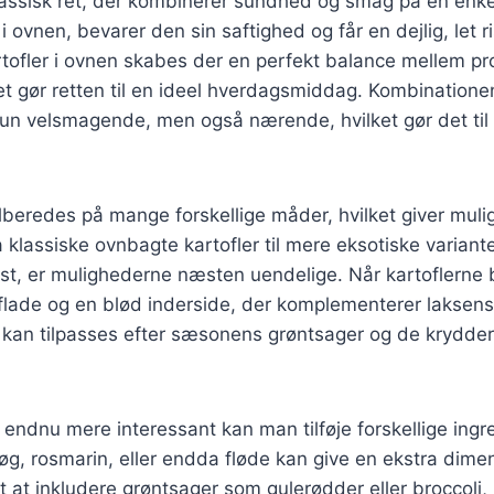
klassisk ret, der kombinerer sundhed og smag på en enk
i ovnen, bevarer den sin saftighed og får en dejlig, let r
fler i ovnen skabes der en perfekt balance mellem pr
ket gør retten til en ideel hverdagsmiddag. Kombinatione
 kun velsmagende, men også nærende, hvilket gør det til
ilberedes på mange forskellige måder, hvilket giver muli
ra klassiske ovnbagte kartofler til mere eksotiske varian
st, er mulighederne næsten uendelige. Når kartoflerne 
lade og en blød inderside, der komplementerer laksens 
r kan tilpasses efter sæsonens grøntsager og de krydder
 endnu mere interessant kan man tilføje forskellige ingre
løg, rosmarin, eller endda fløde kan give en ekstra dime
t at inkludere grøntsager som gulerødder eller broccoli, 