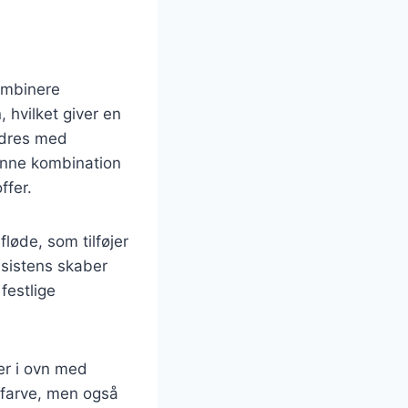
ombinere
, hvilket giver en
ydres med
Denne kombination
ffer.
løde, som tilføjer
nsistens skaber
 festlige
er i ovn med
n farve, men også