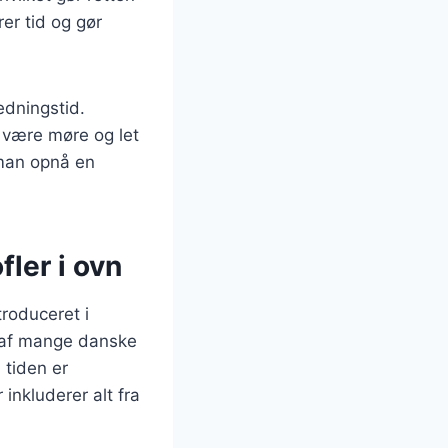
er tid og gør
redningstid.
 være møre og let
man opnå en
fler i ovn
troduceret i
l af mange danske
 tiden er
 inkluderer alt fra