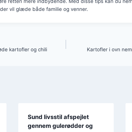
gøre retten mere indbydende. Med disse tips kan du nem
der vil glæde både familie og venner.
gation
de kartofler og chili
Kartofler i ovn nem 
Sund livsstil afspejlet
gennem gulerødder og