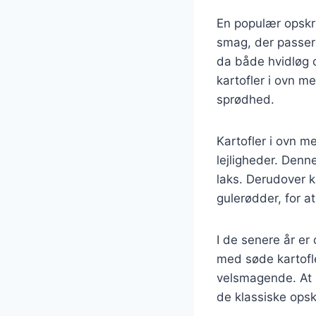
En populær opskri
smag, der passer 
da både hvidløg 
kartofler i ovn m
sprødhed.
Kartofler i ovn m
lejligheder. Denne
laks. Derudover 
gulerødder, for at 
I de senere år er
med søde kartofle
velsmagende. At i
de klassiske opsk