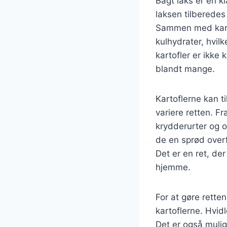
Bagt laks er en 
laksen tilberedes 
Sammen med karto
kulhydrater, hvil
kartofler er ikke
blandt mange.
Kartoflerne kan t
variere retten. F
krydderurter og o
de en sprød overf
Det er en ret, de
hjemme.
For at gøre retten
kartoflerne. Hvid
Det er også mulig