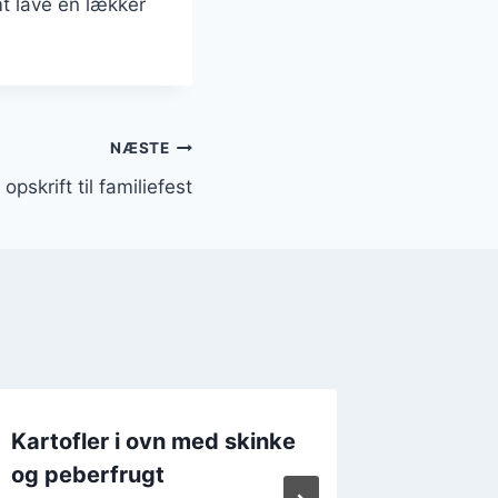
t lave en lækker
NÆSTE
opskrift til familiefest
Kartofler i ovn med skinke
Kartofl
og peberfrugt
asparg