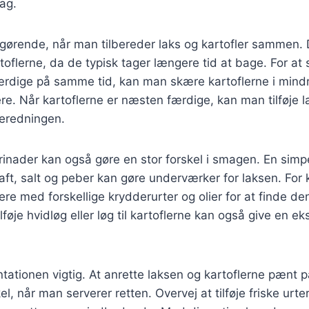
ag.
gørende, når man tilbereder laks og kartofler sammen. 
toflerne, da de typisk tager længere tid at bage. For at 
ærdige på samme tid, kan man skære kartoflerne i mindr
ere. Når kartoflerne er næsten færdige, kan man tilføje l
lberedningen.
inader kan også gøre en stor forskel i smagen. En simp
nsaft, salt og peber kan gøre underværker for laksen. For 
e med forskellige krydderurter og olier for at finde de
lføje hvidløg eller løg til kartoflerne kan også give en ek
tationen vigtig. At anrette laksen og kartoflerne pænt p
el, når man serverer retten. Overvej at tilføje friske urter