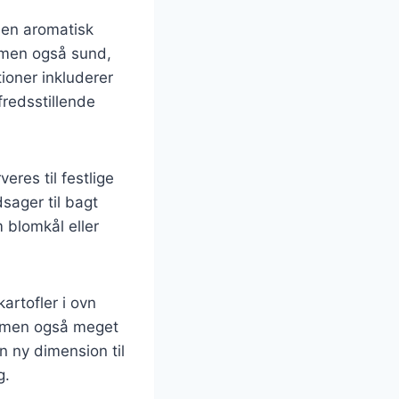
r en aromatisk
, men også sund,
ioner inkluderer
fredsstillende
eres til festlige
dsager til bagt
 blomkål eller
artofler i ovn
e, men også meget
n ny dimension til
g.