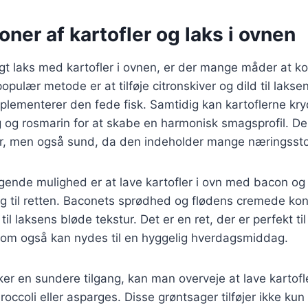
ner af kartofler og laks i ovnen
gt laks med kartofler i ovnen, er der mange måder at k
ulær metode er at tilføje citronskiver og dild til laksen
plementerer den fede fisk. Samtidig kan kartoflerne kr
øg og rosmarin for at skabe en harmonisk smagsprofil. 
er, men også sund, da den indeholder mange næringssto
nde mulighed er at lave kartofler i ovn med bacon og f
g til retten. Baconets sprødhed og flødens cremede ko
til laksens bløde tekstur. Det er en ret, der er perfekt til
 som også kan nydes til en hyggelig hverdagsmiddag.
er en sundere tilgang, kan man overveje at lave kartofl
occoli eller asparges. Disse grøntsager tilføjer ikke ku