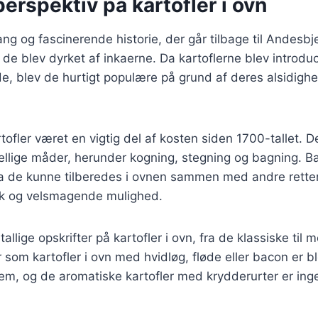
perspektiv på kartofler i ovn
ang og fascinerende historie, der går tilbage til Andesbj
de blev dyrket af inkaerne. Da kartoflerne blev introduc
e, blev de hurtigt populære på grund af deres alsidigh
tofler været en vigtig del af kosten siden 1700-tallet. D
kellige måder, herunder kogning, stegning og bagning. Ba
a de kunne tilberedes i ovnen sammen med andre retter,
isk og velsmagende mulighed.
tallige opskrifter på kartofler i ovn, fra de klassiske ti
r som kartofler i ovn med hvidløg, fløde eller bacon er b
m, og de aromatiske kartofler med krydderurter er ing