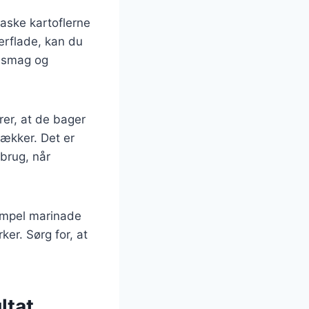
vaske kartoflerne
erflade, kan du
r smag og
rer, at de bager
rækker. Det er
 brug, når
simpel marinade
ker. Sørg for, at
ltat