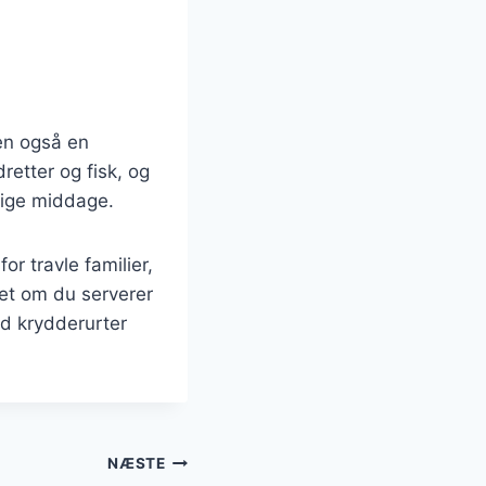
men også en
etter og fisk, og
tlige middage.
or travle familier,
et om du serverer
ed krydderurter
NÆSTE