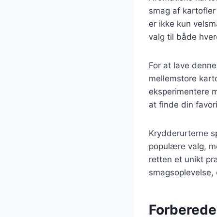
smag af kartofler
er ikke kun velsm
valg til både hve
For at lave denne
mellemstore kart
eksperimentere me
at finde din favori
Krydderurterne spi
populære valg, me
retten et unikt p
smagsoplevelse, 
Forberedel