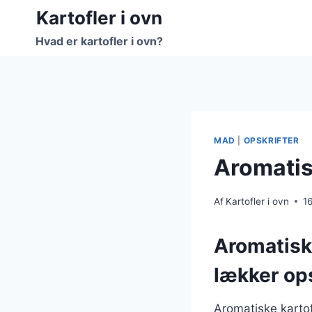
Fortsæt
Kartofler i ovn
til
Hvad er kartofler i ovn?
indhold
MAD
|
OPSKRIFTER
Aromatis
Af
Kartofler i ovn
1
Aromatiske
lækker ops
Aromatiske kartof