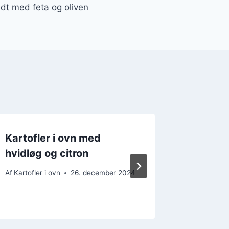
ldt med feta og oliven
Kartofler i ovn med
Kartofl
hvidløg og citron
luksus 
Af
Kartofler i ovn
26. december 2024
Af
Kartofler