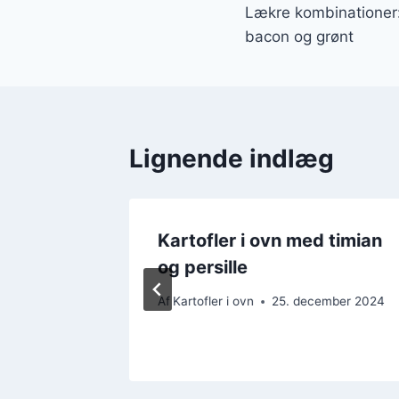
Lækre kombinationer:
bacon og grønt
Lignende indlæg
Kartofler i ovn med timian
an
og persille
ember 2024
Af
Kartofler i ovn
25. december 2024