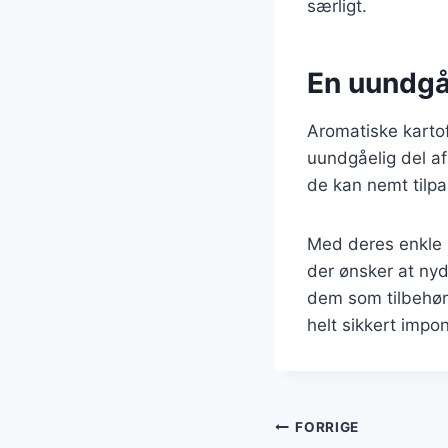
særligt.
En uundgå
Aromatiske kartof
uundgåelig del af
de kan nemt tilpa
Med deres enkle in
der ønsker at ny
dem som tilbehør 
helt sikkert impo
Indlægsnavi
FORRIGE