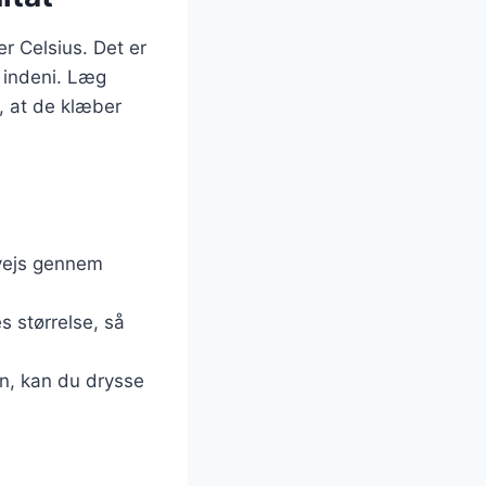
er Celsius. Det er
 indeni. Læg
, at de klæber
lvvejs gennem
s størrelse, så
n, kan du drysse