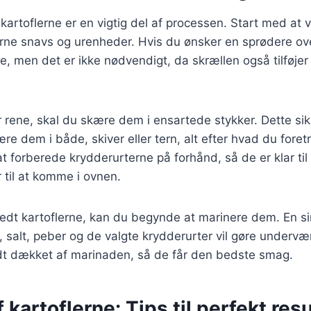
kartoflerne er en vigtig del af processen. Start med at 
jerne snavs og urenheder. Hvis du ønsker en sprødere ov
ne, men det er ikke nødvendigt, da skrællen også tilføje
r rene, skal du skære dem i ensartede stykker. Dette sik
re dem i både, skiver eller tern, alt efter hvad du foret
t forberede krydderurterne på forhånd, så de er klar til
r til at komme i ovnen.
redt kartoflerne, kan du begynde at marinere dem. En 
e, salt, peber og de valgte krydderurter vil gøre undervær
odt dækket af marinaden, så de får den bedste smag.
 kartoflerne: Tips til perfekt resu