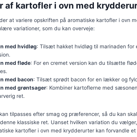
r af kartofler i ovn med krydderu
r at variere opskriften på aromatiske kartofler i ovn m
lære variationer, som du kan overveje:
ovn med hvidløg
: Tilsæt hakket hvidløg til marinaden for
ion.
ovn med fløde
: For en cremet version kan du tilsætte fløde
es.
ovn med bacon
: Tilsæt sprødt bacon for en lækker og fyl
ovn med grøntsager
: Kombiner kartoflerne med sæsonen
rverig ret.
 kan tilpasses efter smag og præferencer, så du kan sk
 denne klassiske ret. Uanset hvilken variation du vælger,
iske kartofler i ovn med krydderurter kan forvandle et m