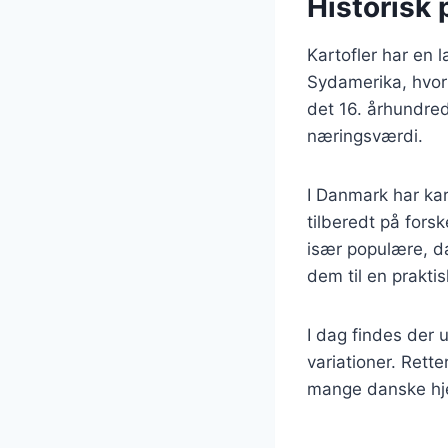
Historisk 
Kartofler har en l
Sydamerika, hvor 
det 16. århundred
næringsværdi.
I Danmark har kar
tilberedt på fors
især populære, d
dem til en prakt
I dag findes der u
variationer. Rette
mange danske hje