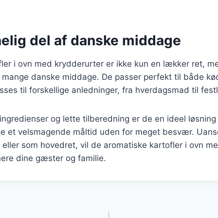
elig del af danske middage
ler i ovn med krydderurter er ikke kun en lækker ret, 
 mange danske middage. De passer perfekt til både kødr
sses til forskellige anledninger, fra hverdagsmad til fes
gredienser og lette tilberedning er de en ideel løsning f
de et velsmagende måltid uden for meget besvær. Uans
eller som hovedret, vil de aromatiske kartofler i ovn m
nere dine gæster og familie.
gation