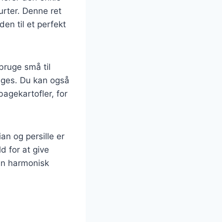
urter. Denne ret
en til et perfekt
bruge små til
ages. Du kan også
bagekartofler, for
ian og persille er
d for at give
 en harmonisk