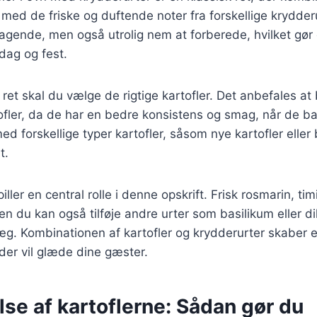
 med de friske og duftende noter fra forskellige krydder
agende, men også utrolig nem at forberede, hvilket gør d
rdag og fest.
 ret skal du vælge de rigtige kartofler. Det anbefales at 
ofler, da de har en bedre konsistens og smag, når de b
d forskellige typer kartofler, såsom nye kartofler eller 
t.
ller en central rolle i denne opskrift. Frisk rosmarin, tim
n du kan også tilføje andre urter som basilikum eller dil
ræg. Kombinationen af kartofler og krydderurter skaber
der vil glæde dine gæster.
se af kartoflerne: Sådan gør du