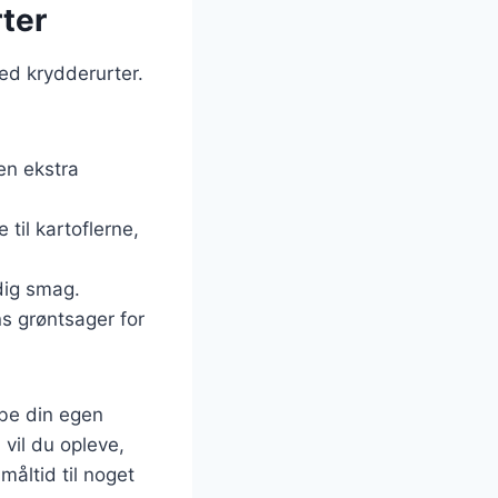
rter
ed krydderurter.
 en ekstra
 til kartoflerne,
dig smag.
s grøntsager for
abe din egen
 vil du opleve,
åltid til noget