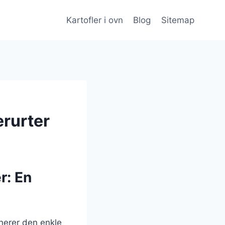
Kartofler i ovn
Blog
Sitemap
erurter
r: En
inerer den enkle