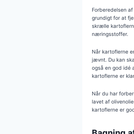
Forberedelsen af 
grundigt for at f
skrælle kartofler
næringsstoffer.
Når kartoflerne e
jævnt. Du kan skæ
også en god idé a
kartoflerne er kla
Når du har forbe
lavet af olivenoli
kartoflerne er g
Bagning af