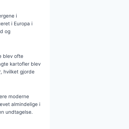
ergene i
eret i Europa i
ed og
e blev ofte
gte kartofler blev
 hvilket gjorde
l mere moderne
levet almindelige i
en undtagelse.