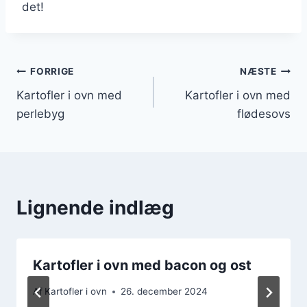
det!
Indlægsnavigation
FORRIGE
NÆSTE
Kartofler i ovn med
Kartofler i ovn med
perlebyg
flødesovs
Lignende indlæg
Kartofler i ovn med bacon og ost
Af
Kartofler i ovn
26. december 2024